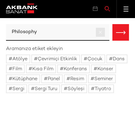
Aramanıza etiket ekleyin
Atölye
Çevrimiçi Etkinlik
Çocuk
Dans
Film
Kısa Film
Konferans
Konser
Kütüphane
Panel
Resim
Seminer
Sergi
Sergi Turu
Söyleşi
Tiyatro