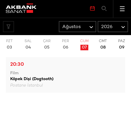
Etkinlikleri etiketlere göre filtreleyin
Film
Söyleşi
PZT
SAL
ÇAR
PER
CUM
CMT
PAZ
03
04
05
06
07
08
09
20:30
Film
Köpek Dişi (Dogtooth)
Postane İstanbul