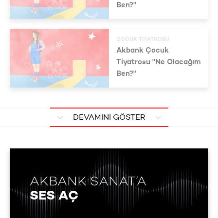
Ben?"
ÇOCUK TIYATROSU
Akbank Çocuk
Tiyatrosu "Ne Olacağım
Ben?"
DEVAMINI GÖSTER
AKBANK SANAT’A
SES AÇ