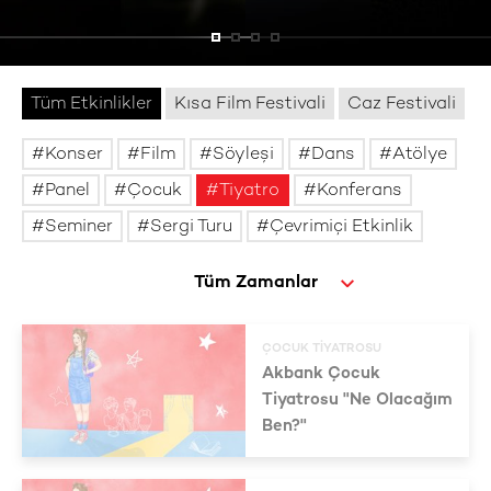
Tüm Etkinlikler
Kısa Film Festivali
Caz Festivali
Konser
Film
Söyleşi
Dans
Atölye
Panel
Çocuk
Tiyatro
Konferans
Seminer
Sergi Turu
Çevrimiçi Etkinlik
ÇOCUK TIYATROSU
Akbank Çocuk
Tiyatrosu "Ne Olacağım
Ben?"