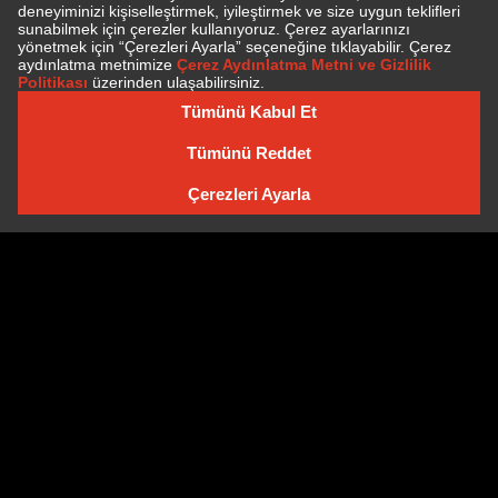
E-BÜLTEN'E ÜYE OLUN
E-BÜLTEN ARŞIVI
Çerez Politikası