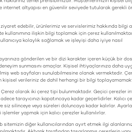
lik haklarınız temel prensibimizdir. Müşterilerimizin kişisel bilg
 internet altyapısı en güvenilir seviyede tutularak gerekli ö
iyaret edebilir, ürünlerimiz ve servislerimiz hakkında bilgi 
ite kullanımına ilişkin bilgi toplamak için çerez kullanılmaktad
llanıcıya kolaylık sağlamak ve işleyişi daha iyiye nasıl
sayarınıza gönderilen ve bir dizi karakter içeren küçük bir dos
 deneyim sunmasını amaçlar. Kişisel ihtiyaçlarınıza daha uyg
rilmiş web sayfaları sunulabilmesine olanak vermektedir. Çe
kişisel verileriniz de dahil herhangi bir bilgi toplayamamakt
 Çerez olarak iki çerez tipi bulunmaktadır. Geçici çerezler i
sadece tarayıcınızı kapatıncaya kadar geçerlidirler. Kalıcı çe
ve siz silinceye veya süreleri doluncaya kadar kalırlar. Ayarlar
işlemler yapmak için kalıcı çerezler kullanılırlar.
eb sitemizin diğer kullanıcılarından ayırt etmek ilgi alanlarını
nılmaktadır. Akbank tarafından tasarlanmış çerezlerin yanı 