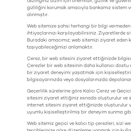
Gizliliğiniz bizim için önemlidir, gizlilik ve güven
gizliliğini korumak amacıyla bankamız sistem ve
alınmıştır.
Web sitemize şahsi herhangi bir bilgi vermeden z
ihtiyaçlarınızı karşılayabilirsiniz. Ziyaretlerde s
Buradaki amacımız; web sitemizi ziyaret eden ku
taşıyabileceğimizi anlamaktır.
Çerez, bir web sitesini ziyaret ettiğinizde bilgi
Çerezler bir web sitesinin daha kullanıcı dostu
bir ziyaret deneyimi yaşatmak için kişiselleşti
bilgisayarınızda veya dosyalarınızda depolanan 
Geçerlilik sürelerine göre Kalıcı Çerez ve Geçici
sitesini ziyaret ettiğiniz esnada oluşturulur ve 
internet sitesini ziyaret ettiğinizde oluşturulur 
uyumlu kişiselleştirilmiş bir deneyim sunma gibi 
Web sitemiz geçici ve kalıcı tip çerezleri, sizi w
tercihlerinize göre düzenleme yapmak için kulla