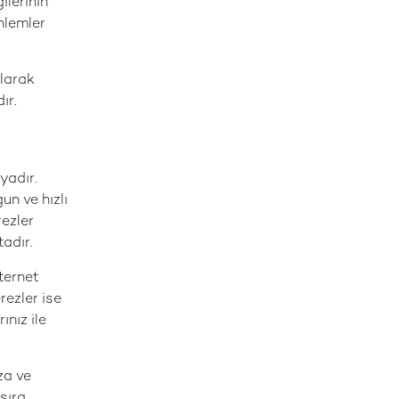
ilerinin
nlemler
alarak
ır.
yadır.
un ve hızlı
rezler
adır.
nternet
rezler ise
ınız ile
za ve
sıra