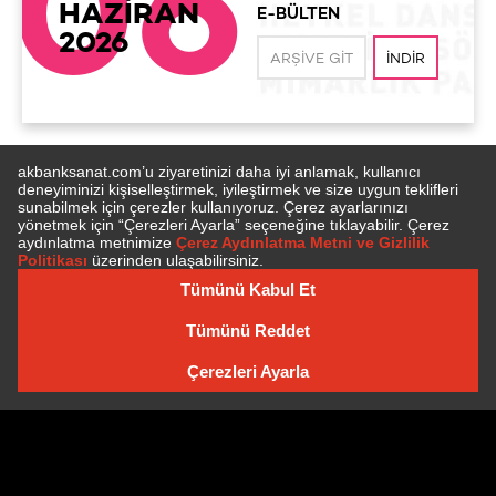
06
HAZİRAN
E-BÜLTEN
2026
ARŞIVE GIT
İNDIR