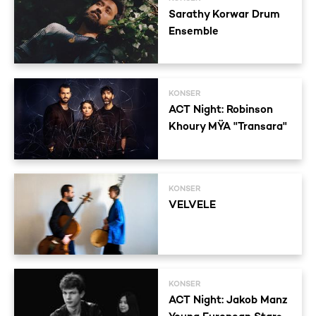
Sarathy Korwar Drum
Ensemble
KONSER
ACT Night: Robinson
Khoury MŸA "Transara"
KONSER
VELVELE
KONSER
ACT Night: Jakob Manz