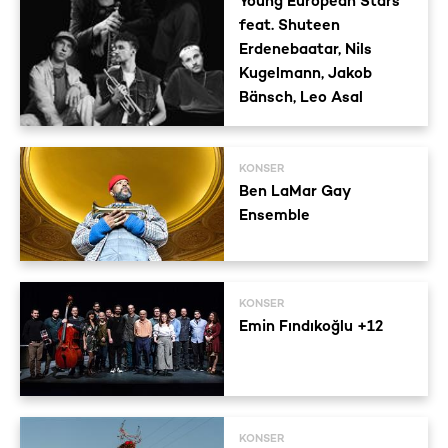
Young European Stars
feat. Shuteen
Erdenebaatar, Nils
Kugelmann, Jakob
Bänsch, Leo Asal
KONSER
Ben LaMar Gay
Ensemble
KONSER
Emin Fındıkoğlu +12
KONSER