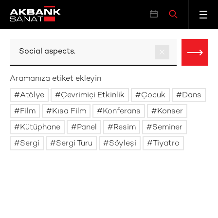
Aramanıza etiket ekleyin
Atölye
Çevrimiçi Etkinlik
Çocuk
Dans
Film
Kısa Film
Konferans
Konser
Kütüphane
Panel
Resim
Seminer
Sergi
Sergi Turu
Söyleşi
Tiyatro