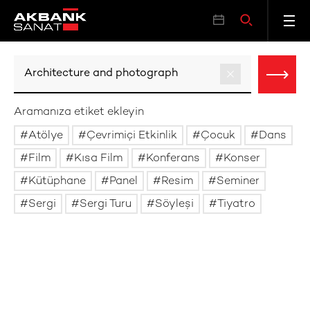
Aramanıza etiket ekleyin
Atölye
Çevrimiçi Etkinlik
Çocuk
Dans
Film
Kısa Film
Konferans
Konser
Kütüphane
Panel
Resim
Seminer
Sergi
Sergi Turu
Söyleşi
Tiyatro