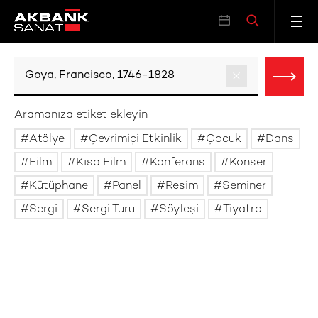
Aramanıza etiket ekleyin
Atölye
Çevrimiçi Etkinlik
Çocuk
Dans
Film
Kısa Film
Konferans
Konser
Kütüphane
Panel
Resim
Seminer
Sergi
Sergi Turu
Söyleşi
Tiyatro