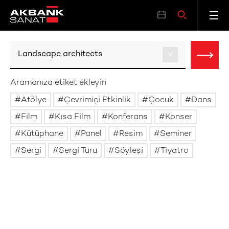
Aramanıza etiket ekleyin
Atölye
Çevrimiçi Etkinlik
Çocuk
Dans
Film
Kısa Film
Konferans
Konser
Kütüphane
Panel
Resim
Seminer
Sergi
Sergi Turu
Söyleşi
Tiyatro