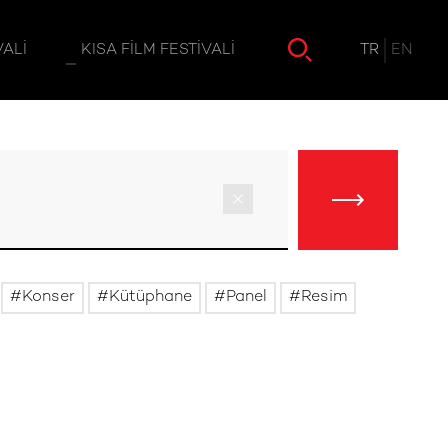
TR
EN
VALI
KISA FILM FESTIVALI
Konser
Kütüphane
Panel
Resim