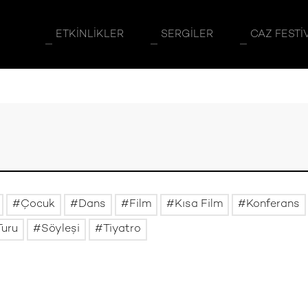
ETKINLIKLER
SERGILER
CAZ FESTI
Çocuk
Dans
Film
Kısa Film
Konferans
Turu
Söyleşi
Tiyatro