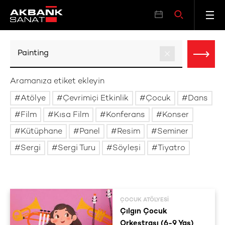
Aramanıza etiket ekleyin
Atölye
Çevrimiçi Etkinlik
Çocuk
Dans
Film
Kısa Film
Konferans
Konser
Kütüphane
Panel
Resim
Seminer
Sergi
Sergi Turu
Söyleşi
Tiyatro
ÇOCUK ATÖLYESI
Çılgın Çocuk
Orkestrası (6-9 Yaş)