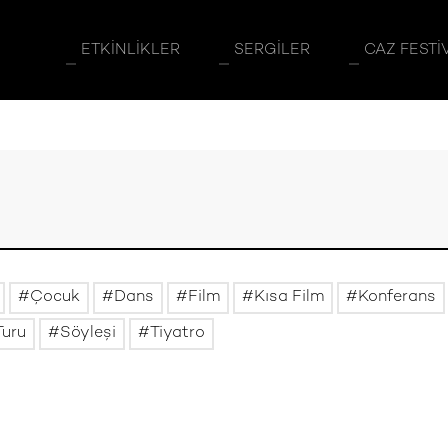
ETKINLIKLER
SERGILER
CAZ FESTI
Çocuk
Dans
Film
Kısa Film
Konferans
Turu
Söyleşi
Tiyatro