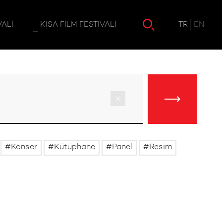
TR
EN
VALI
KISA FILM FESTIVALI
Konser
Kütüphane
Panel
Resim