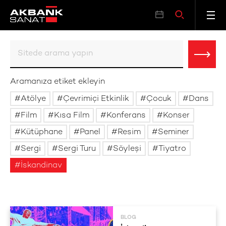
Aramanıza etiket ekleyin
Atölye
Çevrimiçi Etkinlik
Çocuk
Dans
Film
Kısa Film
Konferans
Konser
Kütüphane
Panel
Resim
Seminer
Sergi
Sergi Turu
Söyleşi
Tiyatro
İskandinav
BLOG