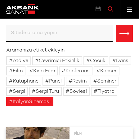
Aramanıza etiket ekleyin
Atölye
Çevrimiçi Etkinlik
Çocuk
Dans
Film
Kısa Film
Konferans
Konser
Kütüphane
Panel
Resim
Seminer
Sergi
Sergi Turu
Söyleşi
Tiyatro
İtalyanSineması
FILM