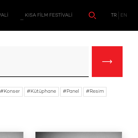
TR
EN
VALI
KISA FILM FESTIVALI
Konser
Kütüphane
Panel
Resim