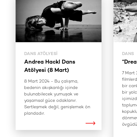
DANS ATÖLYESI
DANS
Andrea Hackl Dans
“Drea
Atölyesi (8 Mart)
7 Mart
filmler
8 Mart 2024 - Bu çalışma,
bir can
bedenin akışkanlığı içinde
bir yolc
bulunabilecek yumuşak ve
içimizd
yaşamsal güce odaklanır.
toplumd
Sertleşmek değil, genişlemek ön
kopuklu
plandadır.
dönmey
övgüdü