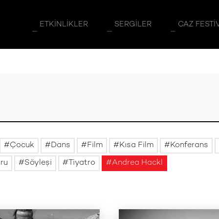
ETKINLIKLER
SERGILER
CAZ FESTI
Çocuk
Dans
Film
Kısa Film
Konferans
uru
Söyleşi
Tiyatro
Andrea Hackl