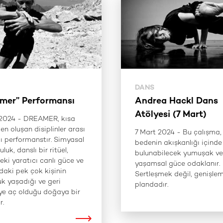
DANS
mer” Performansı
Andrea Hackl Dans
Atölyesi (7 Mart)
 2024 - DREAMER, kısa
den oluşan disiplinler arası
7 Mart 2024 - Bu çalışma,
lı performanstır. Simyasal
bedenin akışkanlığı içinde
uluk, danslı bir ritüel,
bulunabilecek yumuşak ve
eki yaratıcı canlı güce ve
yaşamsal güce odaklanır.
aki pek çok kişinin
Sertleşmek değil, genişle
k yaşadığı ve geri
plandadır.
e aç olduğu doğaya bir
r.