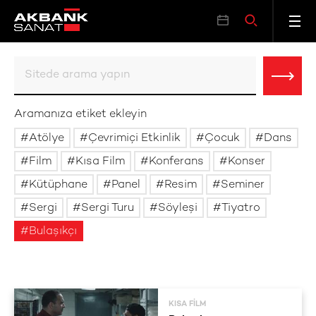
Aramanıza etiket ekleyin
Atölye
Çevrimiçi Etkinlik
Çocuk
Dans
Film
Kısa Film
Konferans
Konser
Kütüphane
Panel
Resim
Seminer
Sergi
Sergi Turu
Söyleşi
Tiyatro
Bulaşıkçı
KISA FILM