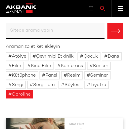
Aramanıza etiket ekleyin
Atölye
Çevrimiçi Etkinlik
Çocuk
Dans
Film
Kısa Film
Konferans
Konser
Kütüphane
Panel
Resim
Seminer
Sergi
Sergi Turu
Söyleşi
Tiyatro
Caroline
KISA FILM