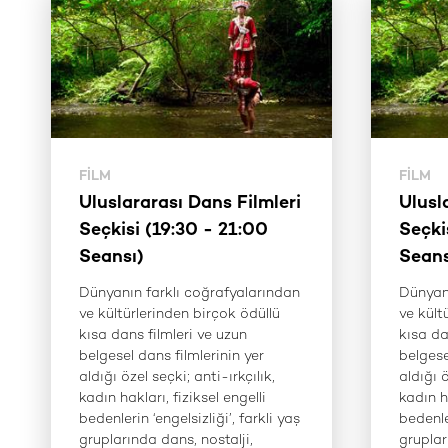
FILM
FILM
Uluslararası Dans Filmleri
Ulusl
Seçkisi (19:30 - 21:00
Seçki
Seansı)
Seans
Dünyanın farklı coğrafyalarından
Dünyanı
ve kültürlerinden birçok ödüllü
ve kült
kısa dans filmleri ve uzun
kısa da
belgesel dans filmlerinin yer
belgese
aldığı özel seçki; anti-ırkçılık,
aldığı ö
kadın hakları, fiziksel engelli
kadın ha
bedenlerin ‘engelsizliği’, farkli yaş
bedenler
gruplarında dans, nostalji,
gruplar