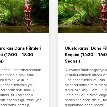
FILM
ararası Dans Filmleri
Uluslararası Dans Fi
si (17:00 - 18:30
Seçkisi (14:30 - 16:
ı)
Seansı)
n farklı coğrafyalarından
Dünyanın farklı coğrafyal
ürlerinden birçok ödüllü
ve kültürlerinden birçok öd
ns filmleri ve uzun
kısa dans filmleri ve uzun
l dans filmlerinin yer
belgesel dans filmlerinin y
zel seçki; anti-ırkçılık,
aldığı özel seçki; anti-ırkçı
kları, fiziksel engelli
kadın hakları, fiziksel engel
in ‘engelsizliği’, farkli yaş
bedenlerin ‘engelsizliği’, fa
ında dans, nostalji,
gruplarında dans, nostalji,