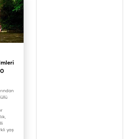
lmleri
00
arından
üllü
er
lık,
li
rkli yaş