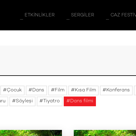
ETKINLIKLER
SERGILER
CAZ FESTI
Çocuk
Dans
Film
Kısa Film
Konferans
uru
Söyleşi
Tiyatro
Dans filmi