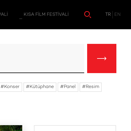
TR
EN
VALI
KISA FILM FESTIVALI
Konser
Kütüphane
Panel
Resim