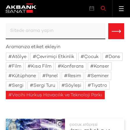
Aramanıza etiket ekleyin
Atölye
Çevrimiçi Etkinlik
Çocuk
Dans
Film
Kısa Film
Konferans
Konser
Kütüphane
Panel
Resim
Seminer
Sergi
Sergi Turu
Söyleşi
Tiyatro
Vecihi Hürkuş Havacılık ve Teknoloji Parkı
ÇOCUK ATÖLYESI