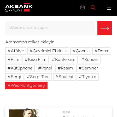
Aramanıza etiket ekleyin
Atölye
Çevrimiçi Etkinlik
Çocuk
Dans
Film
Kısa Film
Konferans
Konser
Kütüphane
Panel
Resim
Seminer
Sergi
Sergi Turu
Söyleşi
Tiyatro
WesMontgomery
BLOG