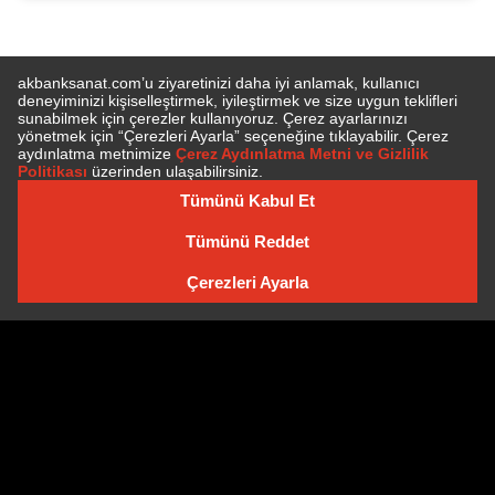
E-BÜLTEN'E ÜYE OLUN