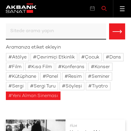
Aramanıza etiket ekleyin
Atölye
Çevrimiçi Etkinlik
Çocuk
Dans
Film
Kısa Film
Konferans
Konser
Kütüphane
Panel
Resim
Seminer
Sergi
Sergi Turu
Söyleşi
Tiyatro
Yeni Alman Sineması
FILM