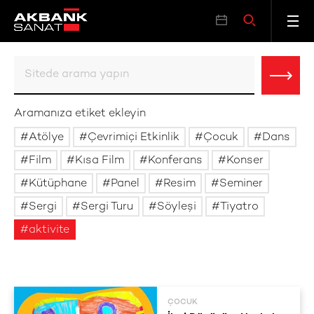
Aramanıza etiket ekleyin
Atölye
Çevrimiçi Etkinlik
Çocuk
Dans
Film
Kısa Film
Konferans
Konser
Kütüphane
Panel
Resim
Seminer
Sergi
Sergi Turu
Söyleşi
Tiyatro
aktivite
ÇOCUK