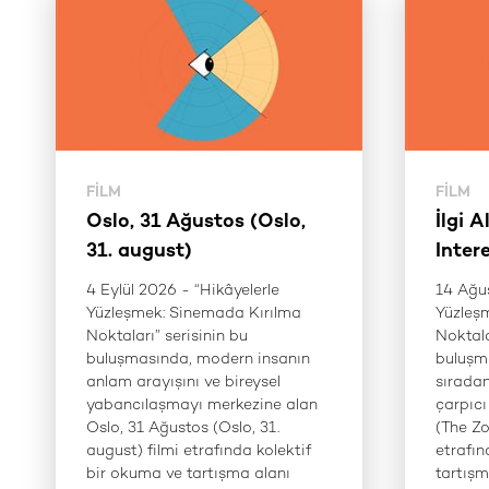
FILM
FILM
Oslo, 31 Ağustos (Oslo,
İlgi 
31. august)
Inter
4 Eylül 2026 - “Hikâyelerle
14 Ağus
Yüzleşmek: Sinemada Kırılma
Yüzleş
Noktaları” serisinin bu
Noktala
buluşmasında, modern insanın
buluşm
anlam arayışını ve bireysel
sıradanl
yabancılaşmayı merkezine alan
çarpıcı 
Oslo, 31 Ağustos (Oslo, 31.
(The Zo
august) filmi etrafında kolektif
etrafın
bir okuma ve tartışma alanı
tartışm