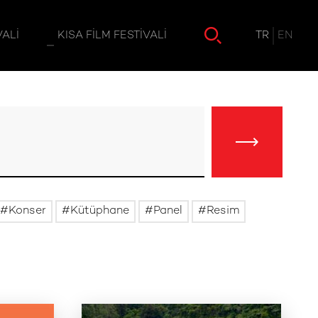
TR
EN
VALI
KISA FILM FESTIVALI
Konser
Kütüphane
Panel
Resim