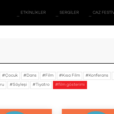
ETKINLIKLER
SERGILER
CAZ FESTI
Çocuk
Dans
Film
Kısa Film
Konferans
uru
Söyleşi
Tiyatro
film gösterimi