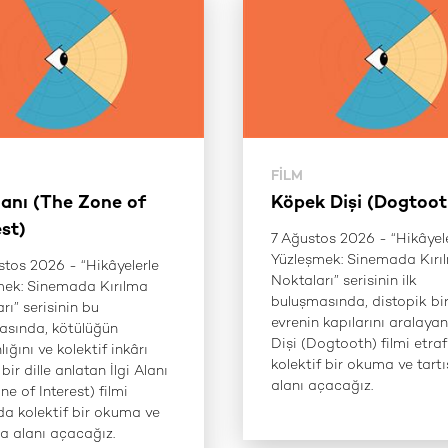
FILM
Alanı (The Zone of
Köpek Dişi (Dogtoot
est)
7 Ağustos 2026 - “Hikâyel
Yüzleşmek: Sinemada Kırı
tos 2026 - “Hikâyelerle
Noktaları” serisinin ilk
mek: Sinemada Kırılma
buluşmasında, distopik bi
rı” serisinin bu
evrenin kapılarını aralaya
asında, kötülüğün
Dişi (Dogtooth) filmi etra
ığını ve kolektif inkârı
kolektif bir okuma ve tart
bir dille anlatan İlgi Alanı
alanı açacağız.
ne of Interest) filmi
da kolektif bir okuma ve
a alanı açacağız.