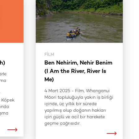
FILM
h)
Ben Nehirim, Nehir Benim
(I Am the River, River Is
erle
Me)
lma
4 Mart 2025 - Film, Whanganui
r
Māori topluluğuyla yakın iş birliği
n Köpek
içinde, üç yıllık bir sürede
fında
yapılmış olup doğanın hakları
ışma
için güçlü ve acil bir harekete
geçme çağrısıdır.