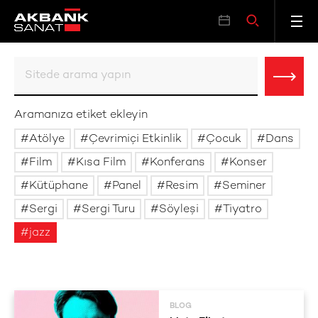
Aramanıza etiket ekleyin
Atölye
Çevrimiçi Etkinlik
Çocuk
Dans
Film
Kısa Film
Konferans
Konser
Kütüphane
Panel
Resim
Seminer
Sergi
Sergi Turu
Söyleşi
Tiyatro
jazz
BLOG