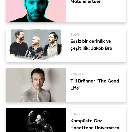
Mats Eilertsen
BLOG
Eşsiz bir derinlik ve
çeşitlilik: Jakob Bro
KONSER
Till Brönner “The Good
Life"
KONSER
Kampüste Caz
Hacettepe Üniversitesi