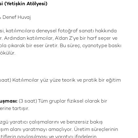
 (Yetişkin Atölyesi)
 & Denef Huvaj
, katılımcılara deneysel fotoğraf sanatı hakkında
r. Ardından katılımcılar, A’dan Z’ye bir harf seçer ve
la çıkarak bir eser üretir. Bu süreç, cyanotype baskı
ökülür.
saat) Katılımcılar yüz yüze teorik ve pratik bir eğitim
luşması:
(3 saat) Tüm gruplar fiziksel olarak bir
erine tartışır.
özgü yaratıcı çalışmalarını ve benzersiz bakış
laşım alanı yaratmayı amaçlıyor. Üretim süreçlerinin
tiflerin paylaşılması ve yaratıcı ifadelerin