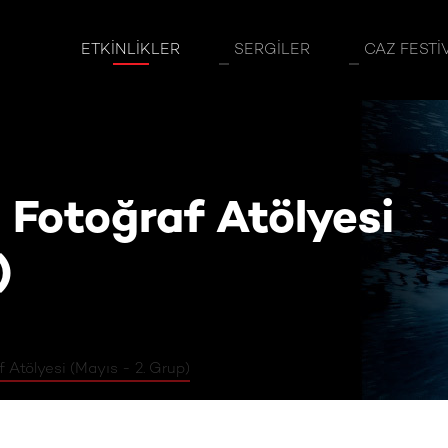
 Fotoğraf Atölyesi (Mayıs - 2. Grup)
ETKINLIKLER
SERGILER
CAZ FESTI
 Fotoğraf Atölyesi
)
 Atölyesi (Mayıs - 2. Grup)