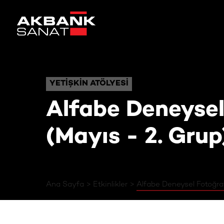
Alfabe Deneysel
YETIŞKIN ATÖLYESI
YETIŞKIN ATÖLYESI
Alfabe Deneysel
(Mayıs - 2. Grup
Ana Sayfa
Etkinlikler
Alfabe Deneysel Fotoğraf