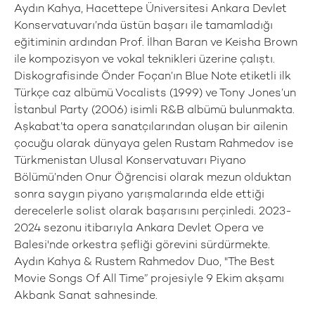
Aydın Kahya, Hacettepe Üniversitesi Ankara Devlet
Konservatuvarı’nda üstün başarı ile tamamladığı
eğitiminin ardından Prof. İlhan Baran ve Keisha Brown
ile kompozisyon ve vokal teknikleri üzerine çalıştı.
Diskografisinde Önder Foçan’ın Blue Note etiketli ilk
Türkçe caz albümü Vocalists (1999) ve Tony Jones’un
İstanbul Party (2006) isimli R&B albümü bulunmakta.
Aşkabat’ta opera sanatçılarından oluşan bir ailenin
çocuğu olarak dünyaya gelen Rustam Rahmedov ise
Türkmenistan Ulusal Konservatuvarı Piyano
Bölümü’nden Onur Öğrencisi olarak mezun olduktan
sonra saygın piyano yarışmalarında elde ettiği
derecelerle solist olarak başarısını perçinledi. 2023-
2024 sezonu itibarıyla Ankara Devlet Opera ve
Balesi'nde orkestra şefliği görevini sürdürmekte.
Aydın Kahya & Rustem Rahmedov Duo, "The Best
Movie Songs Of All Time” projesiyle 9 Ekim akşamı
Akbank Sanat sahnesinde.