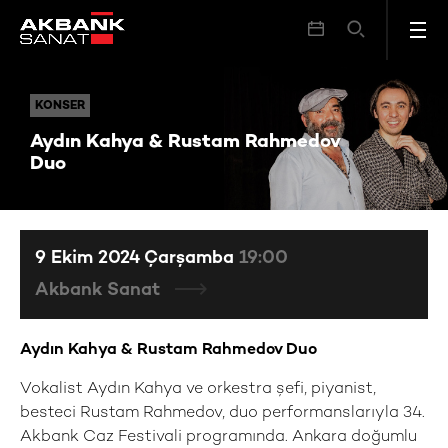
Aydın Kahya & Rustam Rahmedov Duo
KONSER
KONSER
Aydın Kahya & Rustam Rahmedov
Duo
9 Ekim 2024 Çarşamba
19:00
Akbank Sanat
Aydın Kahya & Rustam Rahmedov Duo
Vokalist Aydın Kahya ve orkestra şefi, piyanist,
besteci Rustam Rahmedov, duo performanslarıyla 34.
Akbank Caz Festivali programında. Ankara doğumlu