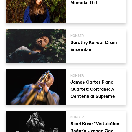
Momoko Gill
KONSER
Sarathy Korwar Drum
Ensemble
KONSER
James Carter Piano
Quartet: Coltrane: A
Centennial Supreme
KONSER
Sibel Köse “Vistula’dan
Boğaz’a Uzanan Caz