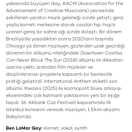
yakasında büyüyen Gay, AACM (Association for the
Advancement of Creative Musicians) çevresinde
şekillenen yaratıcı müzik geleneği içinde yetişti; genç
yaşta korneti merkezine alarak cazdan hip-hop’a
uzanan geniş bir sahne ağı içinde dolaştı. Bir dönem
Brezilya’da yaşadıktan sonra 2010’ların başında
Chicago’ya dönen müzisyen, gözlerden uzak geçirdiği
dönemin bir dökümü niteliğindeki
Downtown Castles
Can Never Block The Sun
(2018) albümü ile dikkatleri
üzerine çekti; ardından film müzikleri ve
disiplinlerarası projelerle kapsamlı bir bestecilik
pratiği geliştirdi. International Anthem etiketli son
albümü
Yowzers
(2025) ile kozmopolit blues anlayışı
eksenindeki çok katmanlı yaklaşımını yeni bir eşiğe
taşıdı. 36. Akbank Caz Festivali kapsamında ilk
İstanbul konserini verecek müzisyen, 1 Ekim akşamı
Babylon’da.
Ben LaMar Gay:
Kornet, vokal, synth