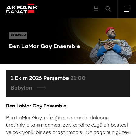
Ben LaMar Gay Ensemble
KONSER
KONSER
Ben LaMar Gay Ensemble
1 Ekim 2026 Perşembe
21:00
Babylon
Ben LaMar Gay Ensemble
Ben LaMar Gay, müziğin sınırlarında dolaşan
üretimiyle tanımlanması zor, kendine özgü bir besteci
ve çok yönlü bir ses araştırmacısı. Chicago’nun güney