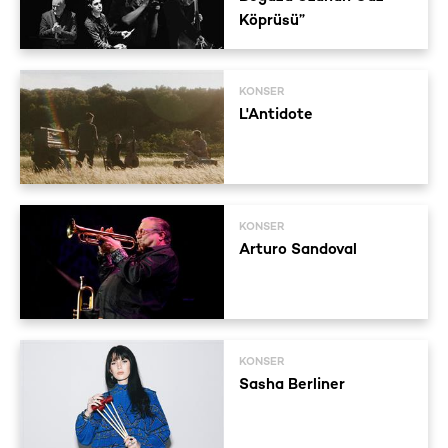
Köprüsü”
KONSER
L'Antidote
KONSER
Arturo Sandoval
KONSER
Sasha Berliner