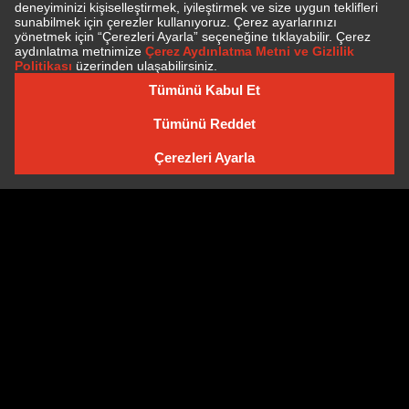
BILET FIYATLARI
Tam
1050,00 TL
Öğrenci
500,00 TL
E-BÜLTEN'E ÜYE OLUN
BILET SATIN AL
E-BÜLTEN ARŞIVI
Çerez Politikası