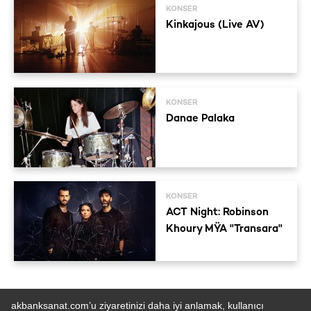
KONSER
Kinkajous (Live AV)
KONSER
Danae Palaka
KONSER
ACT Night: Robinson
Khoury MŸA "Transara"