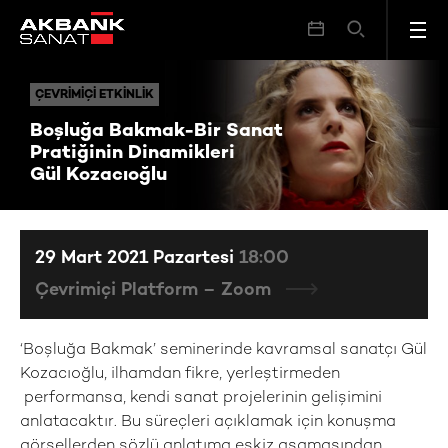
Boşluğa Bakmak-Bir Sanat Pratiğinin Dinamikleri Gül Kozacıoğlu
ÇEVRIMIÇI ETKINLIK
ÇEVRIMIÇI ETKINLIK
Boşluğa Bakmak-Bir Sanat
Pratiğinin Dinamikleri
Gül Kozacıoğlu
29 Mart 2021 Pazartesi
18:00
Çevrimiçi Platform – Zoom
‘Boşluğa Bakmak’ seminerinde kavramsal sanatçı Gül
Kozacıoğlu, ilhamdan fikre, yerleştirmeden
performansa, kendi sanat projelerinin gelişimini
anlatacaktır. Bu süreçleri açıklamak için konuşma
görsellerden sözlü anlatıma eskiz aşamasından