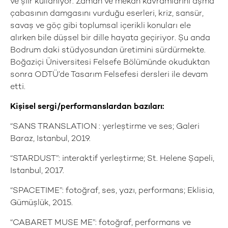
ve şiir kullanıyor. Zaman ve mekân kavramlarını aşma
çabasının damgasını vurduğu eserleri, kriz, sansür,
savaş ve göç gibi toplumsal içerikli konuları ele
alırken bile düşsel bir dille hayata geçiriyor. Şu anda
Bodrum daki stüdyosundan üretimini sürdürmekte.
Boğaziçi Üniversitesi Felsefe Bölümünde okuduktan
sonra ODTÜ’de Tasarım Felsefesi dersleri ile devam
etti.
Kişisel sergi/performanslardan bazıları:
“SANS TRANSLATION : yerleştirme ve ses; Galeri
Baraz, Istanbul, 2019.
“STARDUST”: interaktif yerleştirme; St. Helene Şapeli,
Istanbul, 2017.
“SPACETIME”: fotoğraf, ses, yazı, performans; Eklisia,
Gümüşlük, 2015.
“CABARET MUSE ME”: fotoğraf, performans ve