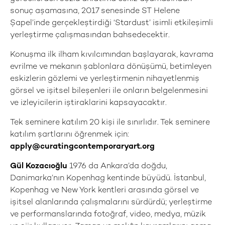
sonuç aşamasına, 2017 senesinde ST Helene
Şapel’inde gerçekleştirdiği ‘Stardust’ isimli etkileşimli
yerleştirme çalışmasından bahsedecektir.
Konuşma ilk ilham kıvılcımından başlayarak, kavrama
evrilme ve mekanın şablonlara dönüşümü, betimleyen
eskizlerin gözlemi ve yerleştirmenin nihayetlenmiş
görsel ve işitsel bileşenleri ile onların belgelenmesini
ve izleyicilerin iştiraklarini kapsayacaktır.
Tek seminere katılım 20 kişi ile sınırlıdır. Tek seminere
katılım şartlarını öğrenmek için:
apply@curatingcontemporaryart.org
Gül Kozacıoğlu
1976 da Ankara’da doğdu,
Danimarka’nın Kopenhag kentinde büyüdü. İstanbul,
Kopenhag ve New York kentleri arasında görsel ve
işitsel alanlarında çalışmalarını sürdürdü; yerleştirme
ve performanslarında fotoğraf, video, medya, müzik