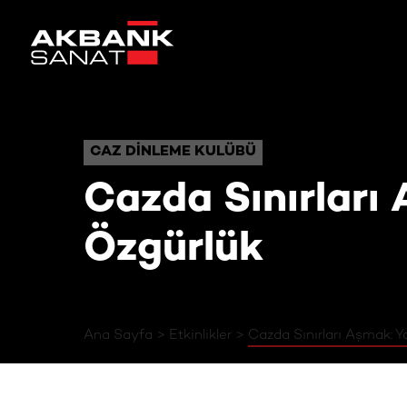
Cazda Sınırla
CAZ DINLEME KULÜBÜ
CAZ DINLEME KULÜBÜ
Cazda Sınırları 
Özgürlük
Ana Sayfa
Etkinlikler
Cazda Sınırları Aşmak: Ya