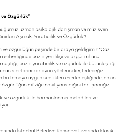
k ve Özgürlük”
nuğumuz uzman psikolojik danışman ve müzisyen
ırları Aşmak: Yaratıcılık ve Özgürlük”!
ğın ve özgürlüğün peşinde bir araya geldiğimiz “Caz
rehberliğinde cazın yenilikçi ve özgür ruhunu
eçtiği, cazın yaratıcılık ve özgürlük ile bütünleştiği
nun sınırlarını zorlayan yönlerini keşfedeceğiz.
ın bu temaya uygun seçtikleri eserler eşliğinde, cazın
 ve özgürlüğün müziğe nasıl yansıdığını tartışacağız.
ık ve özgürlük ile harmanlanmış melodileri ve
iyor.
aşında İstanbul Belediye Konservatuvarında klasik