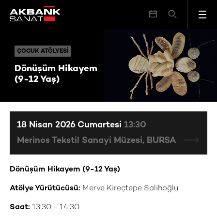
Dönüşüm Hikayem (9-12 Yaş)
ÇOCUK ATÖLYESI
ÇOCUK ATÖLYESI
Dönüşüm Hikayem
(9-12 Yaş)
18 Nisan 2026 Cumartesi
13:30
Merinos Tekstil Sanayi Müzesi, BURSA
Dönüşüm Hikayem (9-12 Yaş)
Atölye Yürütücüsü:
Merve Kireçtepe Salihoğlu
Saat:
13:30 - 14:30