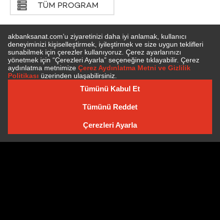
TÜM PROGRAM
E-BÜLTEN'E ÜYE OLUN