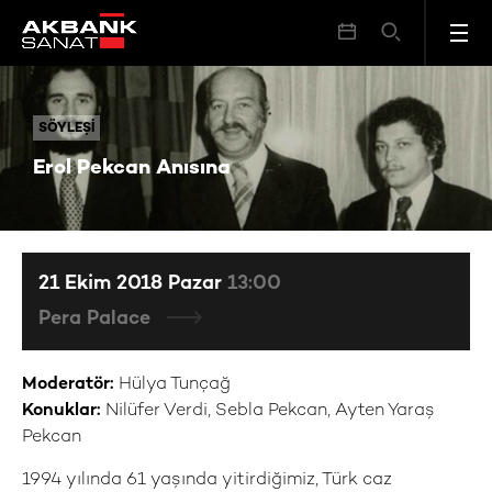
Erol Pekcan Anısına
SÖYLEŞI
SÖYLEŞI
Erol Pekcan Anısına
21 Ekim 2018 Pazar
13:00
Pera Palace
Moderatör
:
Hülya Tunçağ
Konuklar:
Nilüfer Verdi, Sebla Pekcan, Ayten Yaraş
Pekcan
1994 yılında 61 yaşında yitirdiğimiz, Türk caz