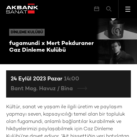
fugamundi x Mert Pekduraner Caz Dinleme Kulübü
DINLEME KULÜBÜ
DINLEME KULÜBÜ
fugamundi x Mert Pekduraner
Caz Dinleme Kulübü
24 Eylül 2023 Pazar
14:00
Bant Mag. Havuz / Bina
Kültür, sanat ve yaşam ile ilgili üretim ve paylaşım
yapmayı seven, kapsayıcılığı temel alan bir topluluk
olan fugamundi, anlamlı bağlantılar kurabilmek ve
hikâyelerimizi paylaşabilmek için Caz Dinleme
Kulübü’ne davet ediyor. “Ait hissettiğin yeri hatırlatan