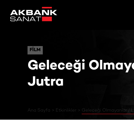
Geleceği Olmayanlar / Ludz
FILM
FILM
Geleceği Olmaya
Jutra
Ana Sayfa
Etkinlikler
Geleceği Olmayanlar / L