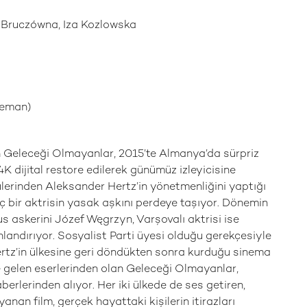
 Bruczówna, Iza Kozlowska
keman)
n Geleceği Olmayanlar, 2015’te Almanya’da sürpriz
K dijital restore edilerek günümüz izleyicisine
lerinden Aleksander Hertz’in yönetmenliğini yaptığı
enç bir aktrisin yasak aşkını perdeye taşıyor. Dönemin
 Rus askerini Józef Węgrzyn, Varşovalı aktrisi ise
landırıyor. Sosyalist Parti üyesi olduğu gerekçesiyle
ertz’in ülkesine geri döndükten sonra kurduğu sinema
e gelen eserlerinden olan Geleceği Olmayanlar,
rlerinden alıyor. Her iki ülkede de ses getiren,
an film, gerçek hayattaki kişilerin itirazları