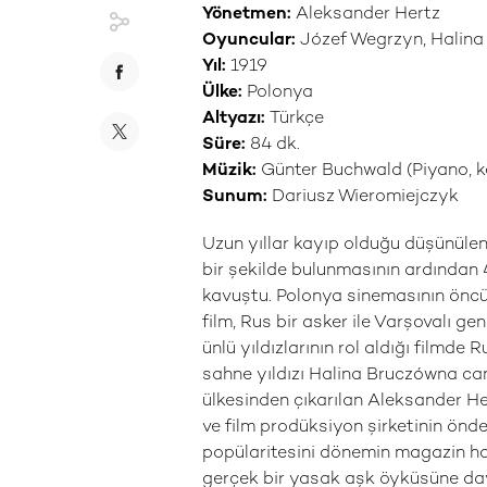
Yönetmen:
Aleksander Hertz
Oyuncular:
Józef Wegrzyn, Halina
Yıl:
1919
Ülke:
Polonya
Altyazı:
Türkçe
Süre:
84 dk.
Müzik:
Günter Buchwald (Piyano, 
Sunum:
Dariusz Wieromiejczyk
Uzun yıllar kayıp olduğu düşünüle
bir şekilde bulunmasının ardından 4
kavuştu. Polonya sinemasının öncü
film, Rus bir asker ile Varşovalı g
ünlü yıldızlarının rol aldığı filmde
sahne yıldızı Halina Bruczówna can
ülkesinden çıkarılan Aleksander H
ve film prodüksiyon şirketinin önd
popülaritesini dönemin magazin habe
gerçek bir yasak aşk öyküsüne dayan