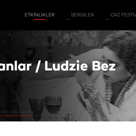
ie Bez Jutra
ETKINLIKLER
SERGILER
CAZ FESTI
nlar / Ludzie Bez
udzie Bez Jutra