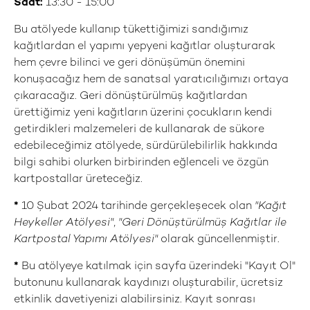
Saat:
13:30 - 15:00
Bu atölyede kullanıp tükettiğimizi sandığımız
kağıtlardan el yapımı yepyeni kağıtlar oluşturarak
hem çevre bilinci ve geri dönüşümün önemini
konuşacağız hem de sanatsal yaratıcılığımızı ortaya
çıkaracağız. Geri dönüştürülmüş kağıtlardan
ürettiğimiz yeni kağıtların üzerini çocukların kendi
getirdikleri malzemeleri de kullanarak de sükore
edebileceğimiz atölyede, sürdürülebilirlik hakkında
bilgi sahibi olurken birbirinden eğlenceli ve özgün
kartpostallar üreteceğiz.
*
10 Şubat 2024 tarihinde gerçekleşecek olan
"
Kağıt
Heykeller Atölyesi"
,
"Geri Dönüştürülmüş Kağıtlar ile
Kartpostal Yapımı Atölyesi"
olarak güncellenmiştir.
*
Bu atölyeye katılmak için sayfa üzerindeki "Kayıt Ol"
butonunu kullanarak kaydınızı oluşturabilir, ücretsiz
etkinlik davetiyenizi alabilirsiniz. Kayıt sonrası