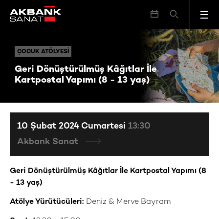
Geri Dönüştürülmüş Kâğıtlar İle Kartpostal Yapımı (8 - 13 yaş)
ÇOCUK ATÖLYESI
ÇOCUK ATÖLYESI
Geri Dönüştürülmüş Kâğıtlar İle
Kartpostal Yapımı (8 - 13 yaş)
10 Şubat 2024 Cumartesi
13:30
Akbank Sanat
Geri Dönüştürülmüş Kâğıtlar İle Kartpostal Yapımı (8
- 13 yaş)
Atölye Yürütücüleri:
Deniz & Merve Bayram