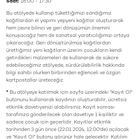
Saat:
16:00 - 17:30
Bu atölyede kullanıp tükettiğimizi sandığımız
kağıtlardan el yapımı yepyeni kağıtlar oluşturarak
hem çevre bilinci ve geri dönüşümün önemini
konuşacağız hem de sanatsal yaratıcılığımızı ortaya
çıkaracağız. Geri dönüştürülmüş kağıtlardan
ürettiğimiz yeni kağıtların üzerini çocukların kendi
getirdikleri malzemeleri de kullanarak de sükore
edebileceğimiz atölyede, sürdürülebilirlik hakkında
bilgi sahibi olurken birbirinden eğlenceli ve özgün
kartpostallar üreteceğiz.
*
Bu atölyeye katılmak için sayfa üzerindeki "Kayıt Ol"
butonunu kullanarak kaydınızı oluşturabilir, ücretsiz
etkinlik davetiyenizi alabilirsiniz. Kayıt sonrası
tarafınıza gönderilecek olan davetiye 1 kişiliktir ve
sadece çocuk için geçerlidir. Kayıtlar etkinlik
tarihinden 3 gün önce (22.01.2024, 12:00'de) açılacak
ve "Kayıt Ol" butonu görünür hale gelecektir. Katılım