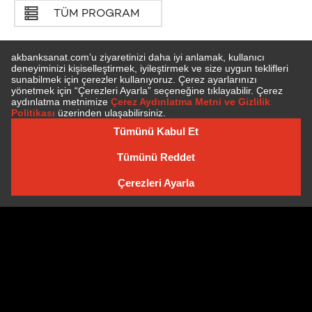
TÜM PROGRAM
E-BÜLTEN'E ÜYE OLUN