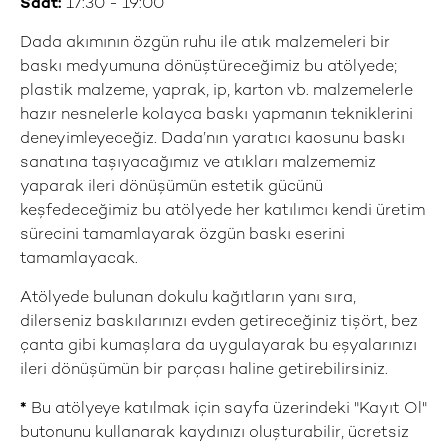
Saat:
17:30 - 19:00
Dada akımının özgün ruhu ile atık malzemeleri bir
baskı medyumuna dönüştüreceğimiz bu atölyede;
plastik malzeme, yaprak, ip, karton vb. malzemelerle
hazır nesnelerle kolayca baskı yapmanın tekniklerini
deneyimleyeceğiz. Dada’nın yaratıcı kaosunu baskı
sanatına taşıyacağımız ve atıkları malzememiz
yaparak ileri dönüşümün estetik gücünü
keşfedeceğimiz bu atölyede her katılımcı kendi üretim
sürecini tamamlayarak özgün baskı eserini
tamamlayacak.
Atölyede bulunan dokulu kağıtların yanı sıra,
dilerseniz baskılarınızı evden getireceğiniz tişört, bez
çanta gibi kumaşlara da uygulayarak bu eşyalarınızı
ileri dönüşümün bir parçası haline getirebilirsiniz.
*
Bu atölyeye katılmak için sayfa üzerindeki "Kayıt Ol"
butonunu kullanarak kaydınızı oluşturabilir, ücretsiz