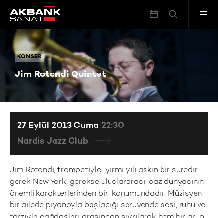
Jim Rotondi Quintet
KONSER
KONSER
Jim Rotondi Quintet
27 Eylül 2013 Cuma
22:30
Nardis Jazz Club
Jim Rotondi, trompetiyle yirmi yılı aşkın bir süredir
gerek New York, gerekse uluslararası caz dünyasının
önemli karakterlerinden biri konumundadır. Müzisyen
bir ailede piyanoyla başladığı serüvende sesi, ruhu ve
tarzıyla çağdaşları arasından sıyrılarak hem bir grup