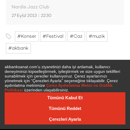
Nardis Jazz Club
27 Eylül 2013
|
22:30
Konser
Festival
Caz
muzik
akbank