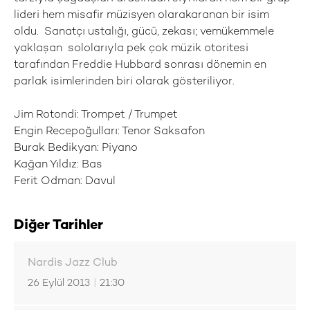
lideri hem misafir müzisyen olarakaranan bir isim
oldu. Sanatçı ustalığı, gücü, zekası; vemükemmele
yaklaşan sololarıyla pek çok müzik otoritesi
tarafından Freddie Hubbard sonrası dönemin en
parlak isimlerinden biri olarak gösteriliyor.
Jim Rotondi: Trompet / Trumpet
Engin Recepoğulları: Tenor Saksafon
Burak Bedikyan: Piyano
Kağan Yıldız: Bas
Ferit Odman: Davul
Diğer Tarihler
Nardis Jazz Club
26 Eylül 2013
|
21:30