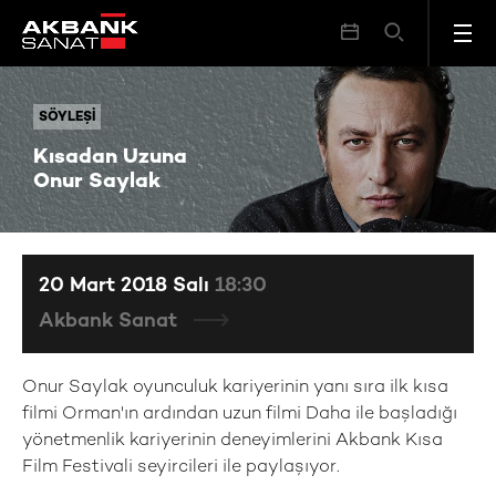
Kısadan Uzuna Onur Saylak
SÖYLEŞI
SÖYLEŞI
Kısadan Uzuna
Onur Saylak
20 Mart 2018 Salı
18:30
Akbank Sanat
Onur Saylak oyunculuk kariyerinin yanı sıra ilk kısa
filmi Orman'ın ardından uzun filmi Daha ile başladığı
yönetmenlik kariyerinin deneyimlerini Akbank Kısa
Film Festivali seyircileri ile paylaşıyor.