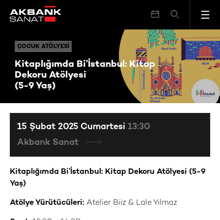
Kitaplığımda Bi’İstanbul: Kitap Dekoru Atölyesi (5-9 Yaş)
ÇOCUK ATÖLYESI
ÇOCUK ATÖLYESI
Kitaplığımda Bi’İstanbul: Kitap
Dekoru Atölyesi
(5-9 Yaş)
15 Şubat 2025 Cumartesi
13:30
Akbank Sanat
Kitaplığımda Bi’İstanbul: Kitap Dekoru Atölyesi (5-9
Yaş)
Atölye Yürütücüleri:
Atelier Biiz & Lale Yılmaz