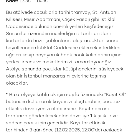
Saat:
13:30 - 14:30
Bu atölyede çocuklarla tarihi tramvay, St. Antuan
Kilisesi, Mısır Apartmanı, Çiçek Pasajı gibi İstiklal
Caddesinde bulunan önemli yerleri keşfedeceğiz.
Sunumlar üzerinden incelediğimiz tarihi anıtların
kartonlarda hazır şablonlarını oluşturduktan sonra
hayallerinden İstiklal Caddesine eklemek istedikleri
öğeleri kesip boyayarak book nook kalıplarının içine
yerleştirecek ve maketlerimizi tamamlayacağız.
Atölye sonunda çocuklar kütüphanelerini süsleyecek
olan bir İstanbul manzarasını evlerine taşımış
olacaklar.
*
Bu atölyeye katılmak için sayfa üzerindeki "Kayıt Ol"
butonunu kullanarak kaydınızı oluşturabilir, ücretsiz
etkinlik davetiyenizi alabilirsiniz. Kayıt sonrası
tarafınıza gönderilecek olan davetiye 1 kişiliktir ve
sadece çocuk için geçerlidir. Kayıtlar etkinlik
tarihinden 3 gün önce (12.02.2025, 12:00'de) açılacak