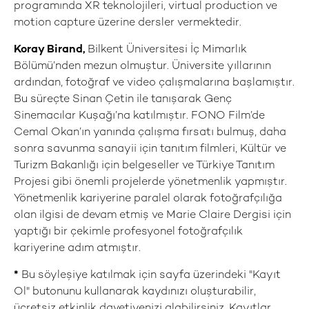
programında XR teknolojileri, virtual production ve
motion capture üzerine dersler vermektedir.
Koray Birand,
Bilkent Üniversitesi İç Mimarlık
Bölümü’nden mezun olmuştur. Üniversite yıllarının
ardından, fotoğraf ve video çalışmalarına başlamıştır.
Bu süreçte Sinan Çetin ile tanışarak Genç
Sinemacılar Kuşağı’na katılmıştır. FONO Film’de
Cemal Okan’ın yanında çalışma fırsatı bulmuş, daha
sonra savunma sanayii için tanıtım filmleri, Kültür ve
Turizm Bakanlığı için belgeseller ve Türkiye Tanıtım
Projesi gibi önemli projelerde yönetmenlik yapmıştır.
Yönetmenlik kariyerine paralel olarak fotoğrafçılığa
olan ilgisi de devam etmiş ve Marie Claire Dergisi için
yaptığı bir çekimle profesyonel fotoğrafçılık
kariyerine adım atmıştır.
*
Bu söyleşiye katılmak için sayfa üzerindeki "Kayıt
Ol" butonunu kullanarak kaydınızı oluşturabilir,
ücretsiz etkinlik davetiyenizi alabilirsiniz. Kayıtlar