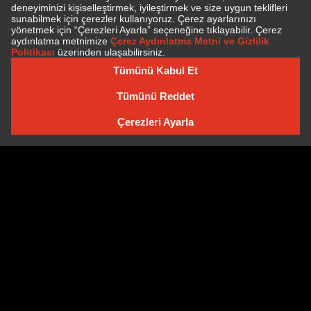
E-BÜLTEN'E ÜYE OLUN
E-BÜLTEN ARŞIVI
Çerez Politikası