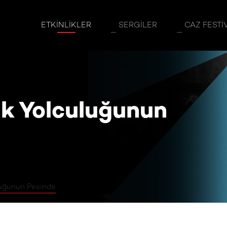
luğunun Peşinde
ETKINLIKLER
SERGILER
CAZ FESTI
k Yolculuğunun
luğunun Peşinde