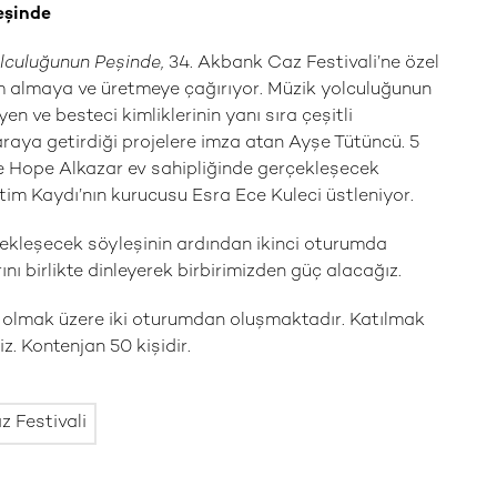
eşinde
lculuğunun Peşinde,
34. Akbank Caz Festivali’ne özel
ham almaya ve üretmeye çağırıyor. Müzik yolculuğunun
n ve besteci kimliklerinin yanı sıra çeşitli
araya getirdiği projelere imza atan Ayşe Tütüncü. 5
e Hope Alkazar ev sahipliğinde gerçekleşecek
tim Kaydı’nın kurucusu Esra Ece Kuleci üstleniyor.
çekleşecek söyleşinin ardından ikinci oturumda
ını birlikte dinleyerek birbirimizden güç alacağız.
si olmak üzere iki oturumdan oluşmaktadır. Katılmak
z. Kontenjan 50 kişidir.
 Festivali