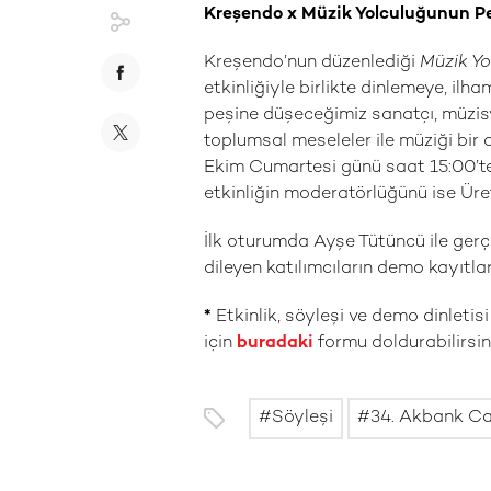
Kreşendo x Müzik Yolculuğunun P
Kreşendo’nun düzenlediği
Müzik Yo
etkinliğiyle birlikte dinlemeye, il
peşine düşeceğimiz sanatçı, müzisye
toplumsal meseleler ile müziği bir 
Ekim Cumartesi günü saat 15:00’t
etkinliğin moderatörlüğünü ise Üre
İlk oturumda Ayşe Tütüncü ile ger
dileyen katılımcıların demo kayıtlar
*
Etkinlik, söyleşi ve demo dinleti
için
buradaki
formu doldurabilirsini
Söyleşi
34. Akbank Caz