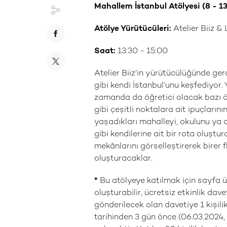
Mahallem İstanbul Atölyesi (8 - 13
Atölye Yürütücüleri:
Atelier Biiz &
Saat:
13:30 - 15:00
Atelier Biiz’in yürütücülüğünde ge
gibi kendi İstanbul’unu keşfediyor
zamanda da öğretici olacak bazı ön
gibi çeşitli noktalara ait ipuçların
yaşadıkları mahalleyi, okulunu ya da
gibi kendilerine ait bir rota oluştu
mekânlarını görselleştirerek birer fl
oluşturacaklar.
*
Bu atölyeye katılmak için sayfa ü
oluşturabilir, ücretsiz etkinlik dave
gönderilecek olan davetiye 1 kişilik
tarihinden 3 gün önce (06.03.2024,