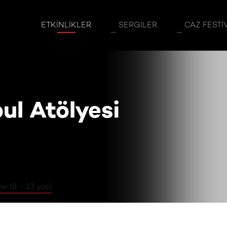
 Atölyesi (8 - 13 yaş)
ETKINLIKLER
SERGILER
CAZ FESTI
ul Atölyesi
si (8 - 13 yaş)