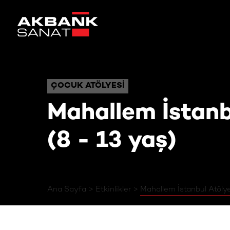
Mahallem İstanbul
ÇOCUK ATÖLYESI
ÇOCUK ATÖLYESI
Mahallem İstanb
(8 - 13 yaş)
Ana Sayfa
Etkinlikler
Mahallem İstanbul Atölye