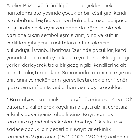
Atelier Biiz’in yürütücülüğünde gerçekleşecek
haritalama atölyesinde çocuklar bir kâşif gibi kendi
İstanbul’unu keşfediyor. Yön bulma konusunda ipucu
oluşturabilecek aynı zamanda da öğretici olacak
bazı öne çıkan sembolleşmiş anıt, bina ve kültür
varlıkları gibi çeşitli noktalara ait ipuçlarının
bulunduğu İstanbul haritası üzerinde çocuklar, kendi
yaşadıkları mahalleyi, okulunu ya da sürekli uğradığı
yerleri derleyerek tıpkı bir gezgin gibi kendilerine ait
bir rota oluşturacaklar. Sonrasında rotanın öne çıkan
anıtlarını ve mekânlarını görselleştirerek birer flanör
gibi alternatif bir İstanbul haritası oluşturacaklar.
*
Bu atölyeye katılmak için sayfa üzerindeki "Kayıt Ol"
butonunu kullanarak kaydınızı oluşturabilir, ücretsiz
etkinlik davetiyenizi alabilirsiniz. Kayıt sonrası
tarafınıza gönderilecek olan davetiye 1 kişiliktir ve
sadece çocuk için geçerlidir. Kayıtlar etkinlik
tarihinden 2 gün önce (15.11.2023, 12:00'de) açılacak