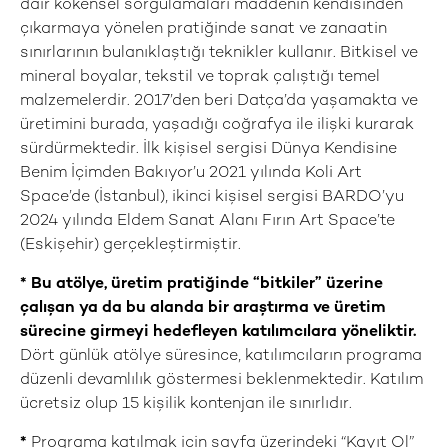
dair kökensel sorgulamaları maddenin kendisinden
çıkarmaya yönelen pratiğinde sanat ve zanaatin
sınırlarının bulanıklaştığı teknikler kullanır. Bitkisel ve
mineral boyalar, tekstil ve toprak çalıştığı temel
malzemelerdir. 2017’den beri Datça’da yaşamakta ve
üretimini burada, yaşadığı coğrafya ile ilişki kurarak
sürdürmektedir. İlk kişisel sergisi Dünya Kendisine
Benim İçimden Bakıyor’u 2021 yılında Koli Art
Space’de (İstanbul), ikinci kişisel sergisi BARDO’yu
2024 yılında Eldem Sanat Alanı Fırın Art Space’te
(Eskişehir) gerçekleştirmiştir.
*
Bu atölye, üretim pratiğinde “bitkiler” üzerine
çalışan ya da bu alanda bir araştırma ve üretim
sürecine girmeyi hedefleyen katılımcılara yöneliktir.
Dört günlük atölye süresince, katılımcıların programa
düzenli devamlılık göstermesi beklenmektedir. Katılım
ücretsiz olup 15 kişilik kontenjan ile sınırlıdır.
*
Programa katılmak için sayfa üzerindeki “Kayıt Ol”