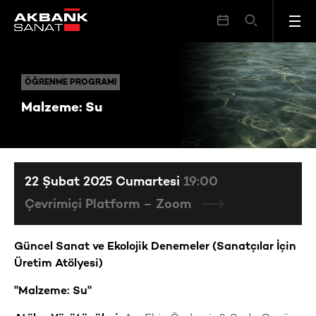
Malzeme: Su
ÖĞRENME PROGRAMI
ÖĞRENME PROGRAMI
Malzeme: Su
22 Şubat 2025 Cumartesi
19:00
Çevrimiçi Platform – Zoom
Güncel Sanat ve Ekolojik Denemeler
(Sanatçılar İçin
Üretim Atölyesi)
"Malzeme: Su"