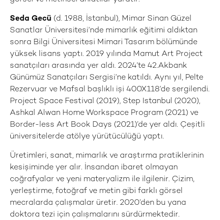
Seda Gecü
(d. 1988, İstanbul), Mimar Sinan Güzel
Sanatlar Üniversitesi’nde mimarlık eğitimi aldıktan
sonra Bilgi Üniversitesi Mimari Tasarım bölümünde
yüksek lisans yaptı. 2019 yılında Mamut Art Project
sanatçıları arasında yer aldı. 2024’te 42.Akbank
Günümüz Sanatçıları Sergisi’ne katıldı. Aynı yıl, Pelte
Rezervuar ve Mafsal başlıklı işi 400X118’de sergilendi.
Project Space Festival (2019), Step Istanbul (2020),
Ashkal Alwan Home Workspace Program (2021) ve
Border-less Art Book Days (2021)’de yer aldı. Çeşitli
üniversitelerde atölye yürütücülüğü yaptı.
Üretimleri, sanat, mimarlık ve araştırma pratiklerinin
kesişiminde yer alır. İnsandan ibaret olmayan
coğrafyalar ve yeni materyalizm ile ilgilenir. Çizim,
yerleştirme, fotoğraf ve metin gibi farklı görsel
mecralarda çalışmalar üretir. 2020’den bu yana
doktora tezi için çalışmalarını sürdürmektedir.