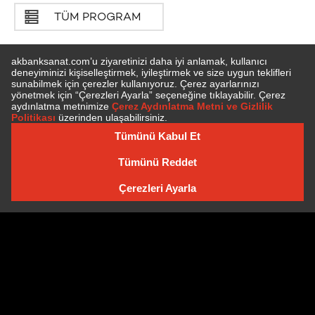
TÜM PROGRAM
E-BÜLTEN'E ÜYE OLUN