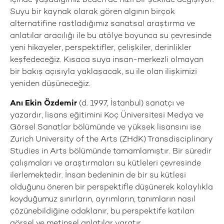
içinde yaşadığımız beden de hızlı bir şekilde değişiyor.
Suyu bir kaynak olarak gören algının birçok
alternatifine rastladığımız sanatsal araştırma ve
anlatılar aracılığı ile bu atölye boyunca su çevresinde
yeni hikayeler, perspektifler, çelişkiler, derinlikler
keşfedeceğiz. Kısaca suya insan-merkezli olmayan
bir bakış açısıyla yaklaşacak, su ile olan ilişkimizi
yeniden düşüneceğiz.
Anı Ekin Özdemir
(d. 1997, İstanbul) sanatçı ve
yazardır, lisans eğitimini Koç Üniversitesi Medya ve
Görsel Sanatlar bölümünde ve yüksek lisansını ise
Zurich University of the Arts (ZHdK) Transdisciplinary
Studies in Arts bölümünde tamamlamıştır. Bir süredir
çalışmaları ve araştırmaları su kütleleri çevresinde
ilerlemektedir. İnsan bedeninin de bir su kütlesi
olduğunu öneren bir perspektifle düşünerek kolaylıkla
koyduğumuz sınırların, ayrımların, tanımların nasıl
çözünebildiğine odaklanır, bu perspektife katılan
görsel ve metinsel anlatılar yaratır.