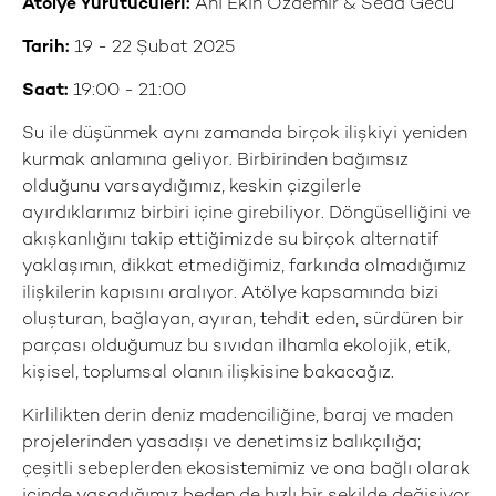
Atölye Yürütücüleri:
Anı Ekin Özdemir & Seda Gecü
Tarih:
19 - 22 Şubat 2025
Saat:
19:00 - 21:00
Su ile düşünmek aynı zamanda birçok ilişkiyi yeniden
kurmak anlamına geliyor. Birbirinden bağımsız
olduğunu varsaydığımız, keskin çizgilerle
ayırdıklarımız birbiri içine girebiliyor. Döngüselliğini ve
akışkanlığını takip ettiğimizde su birçok alternatif
yaklaşımın, dikkat etmediğimiz, farkında olmadığımız
ilişkilerin kapısını aralıyor. Atölye kapsamında bizi
oluşturan, bağlayan, ayıran, tehdit eden, sürdüren bir
parçası olduğumuz bu sıvıdan ilhamla ekolojik, etik,
kişisel, toplumsal olanın ilişkisine bakacağız.
Kirlilikten derin deniz madenciliğine, baraj ve maden
projelerinden yasadışı ve denetimsiz balıkçılığa;
çeşitli sebeplerden ekosistemimiz ve ona bağlı olarak