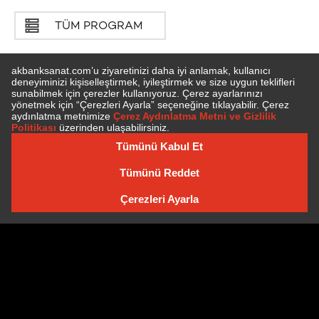
TÜM PROGRAM
E-BÜLTEN'E ÜYE OLUN