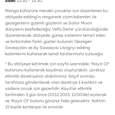
Saat:
13:30 - 14:30
Manga kültürüne meraklı çocuklar için düzenlenen bu
atölyede edding’in rengarenk çizim kalemleri ile
gezegenlerin gizemli güçlerini ve Sailor Moon
dünyasını keşfedeceğiz. Vefa Demir yürütücülüğünde
düzenlenecek atölyede, güneş sistemini temsil eden
ve birbirinden farklı güçleri bulunan 'Gezegen
Savaşçıları ve Ay Savaşçısı Usagi'yi edding
kalemlerini kullanarak kendi tarzlarımızla çizeceğiz.
* Bu atölyeye katılmak için sayfa üzerindeki "Kayıt Ol"
butonunu kullanarak kaydınızı oluşturabilir, ücretsiz
etkinlik davetiyenizi alabilirsiniz. Kayıt sonrası
tarafınıza gönderilecek olan davetiye 1 kişiliktir ve
sadece çocuk için geçerlidir. Kayıtlar etkinlik
tarihinden 3 gün önce (20.12.2023, 12:00’de) açılacak
ve "Kayıt Ol" butonu görünür hale gelecektir. Katılım
15 kişilik kontenjan ile sınırlıdır.