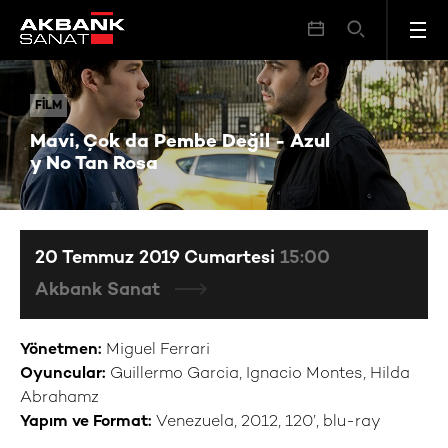
Mavi, Çok da Pembe Değil - Azul y No Tan Rosa
FILM
FILM
Mavi, Çok da Pembe Değil - Azul
y No Tan Rosa
20 Temmuz 2019 Cumartesi
15:00
Akbank Sanat
Yönetmen:
Miguel Ferrari
Oyuncular:
Guillermo Garcia, Ignacio Montes, Hilda
Abrahamz
Yapım ve Format:
Venezuela, 2012, 120’, blu-ray