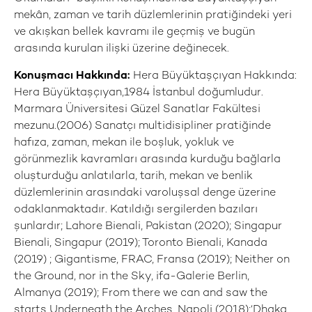
mekân, zaman ve tarih düzlemlerinin pratiğindeki yeri
ve akışkan bellek kavramı ile geçmiş ve bugün
arasında kurulan ilişki üzerine değinecek.
Konuşmacı Hakkında:
Hera Büyüktaşçıyan Hakkında:
Hera Büyüktaşçıyan,1984 İstanbul doğumludur.
Marmara Üniversitesi Güzel Sanatlar Fakültesi
mezunu.(2006) Sanatçı multidisipliner pratiğinde
hafıza, zaman, mekan ile boşluk, yokluk ve
görünmezlik kavramları arasında kurduğu bağlarla
oluşturduğu anlatılarla, tarih, mekan ve benlik
düzlemlerinin arasındaki varoluşsal denge üzerine
odaklanmaktadır. Katıldığı sergilerden bazıları
şunlardır; Lahore Bienali, Pakistan (2020); Singapur
Bienali, Singapur (2019); Toronto Bienali, Kanada
(2019) ; Gigantisme, FRAC, Fransa (2019); Neither on
the Ground, nor in the Sky, ifa-Galerie Berlin,
Almanya (2019); From there we can and saw the
starts Underneath the Arches, Napoli (2018);‘Dhaka