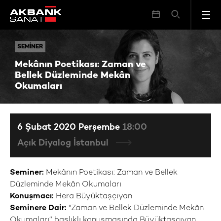
Mekânın Poetikası: Zaman ve Bellek Düzleminde Mekân Okumaları
SEMINER
SEMINER
Mekânın Poetikası: Zaman ve
Bellek Düzleminde Mekân
Okumaları
6 Şubat 2020 Perşembe
18:00
Açık Diyalog İstanbul
Seminer:
Mekânın Poetikası: Zaman ve Bellek
Düzleminde Mekân Okumaları
Konuşmacı:
Hera Büyüktaşçıyan
Seminere Dair:
"Zaman ve Bellek Düzleminde Mekân
Okumaları‘’ başlıklı konuşmasında Büyüktaşçıyan