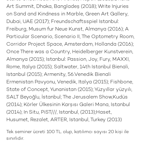
Art Summit, Dhaka, Bangladeş (2018); Write Injuries
on Sand and Kindness in Marble, Green Art Gallery,
Dubai, UAE (2017); Freundschaftsspiel Istanbul:
Freiburg, Musum fur Neue Kunst, Almanya (2016); A
Particular Scenario, Scenario II, The Optometry Room,
Corridor Project Space, Amsterdam, Hollanda (2016);
Once There was a Country, Heidelberger Kunstverein,
Almanya (2015); Istanbul: Passion, Joy, Fury, MAXXI,
Rome, Italya (2015); Saltwater, 14th Istanbul Bienali,
Istanbul (2015); Armenity, 56.Venedik Bienali
Ermenistan Pavyonu, Venedik, Italya (2015); Fishbone,
State of Concept, Yunanistan (2015); Yüzyıllar yüzyılı,
SALT Beyoğlu, İstanbul; The Jerusalem Show,Kudüs
(2014); Körler Ülkesinin Karşısı Galeri Mana, Istanbul
(2014); In Situ, PiST///, Istanbul, (2013);Haset,
Husumet, Rezalet, ARTER, Istanbul, Turkey (2013)
Tek seminer ücreti 100 TL. olup, katılımcı sayısı 20 kişi ile
sınırlıdır.